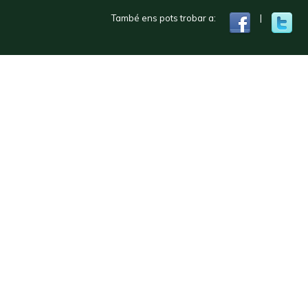
També ens pots trobar a:
|