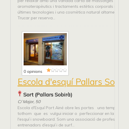
per relaxar amb una variada carta de massatges
aromaterapèutics i tractaments estètics corporals i facia
últimes tecnologies i una cosmètica natural altament efec
Trucar per reserva...
0 opinions
Escola d'esquí Pallars Sobir
Sort (Pallars Sobirà)
C/ Major, 50
Escola d'Esquí Port Ainé obre les portes una temporad
tothom que es vulgui iniciar o perfeccionar en la pràctic
l'esquí i snowboard. Som una associació de professors i
entrenadors d’esquí i de surf...