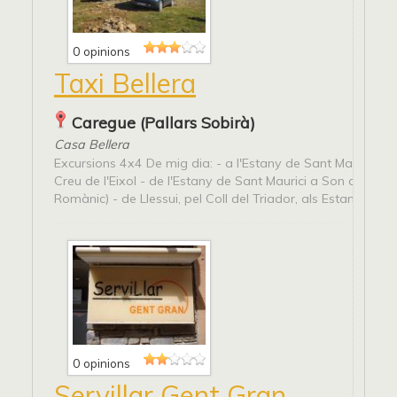
0 opinions
Taxi Bellera
Caregue (Pallars Sobirà)
Casa Bellera
Excursions 4x4 De mig dia: - a l'Estany de Sant Maurici per
Creu de l'Eixol - de l'Estany de Sant Maurici a Son del Pi (r
Romànic) - de Llessui, pel Coll del Triador, als Estanys de...
0 opinions
Servillar Gent Gran