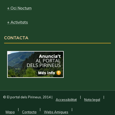
+ Oci Nocturn
+ Activitats
CONTACTA
© El portal dels Pirineus, 2014
|
|
|
Accessibilitat
Nota legal
|
|
|
Mapa
Contacta
Webs Amigues