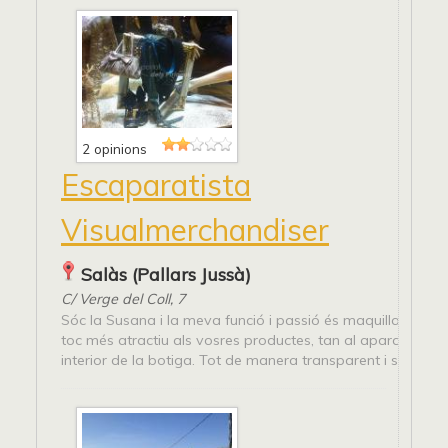
2 opinions
Escaparatista
Visualmerchandiser
Salàs (Pallars Jussà)
C/ Verge del Coll, 7
Sóc la Susana i la meva funció i passió és maquillar i dona
toc més atractiu als vosres productes, tan al aparador co
interior de la botiga. Tot de manera transparent i sense...