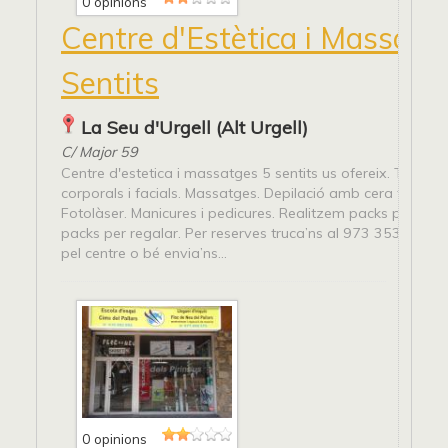
0 opinions
Centre d'Estètica i Massatg
Sentits
La Seu d'Urgell (Alt Urgell)
C/ Major 59
Centre d'estetica i massatges 5 sentits us ofereix. Tracta
corporals i facials. Massatges. Depilació amb cera tibia. D
Fotolàser. Manicures i pedicures. Realitzem packs personal
packs per regalar. Per reserves truca’ns al 973 353 163, p
pel centre o bé envia’ns...
0 opinions