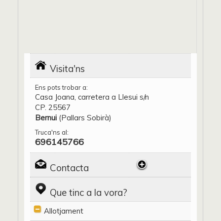
Visita'ns
Ens pots trobar a:
Casa Joana, carretera a Llesui s/n
CP. 25567
Bernui
(Pallars Sobirà)
Truca'ns al:
696145766
Contacta
Que tinc a la vora?
Allotjament