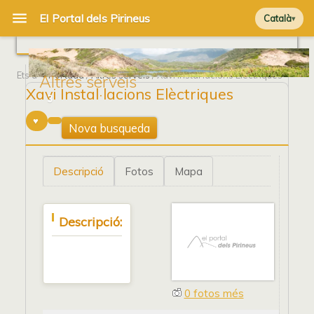
Català
Ets a
Portada
/
Altres serveis
/ Xavi Instal·lacions Elèctriques
Altres serveis
Xavi Instal·lacions Elèctriques
3
Nova busqueda
Descripció
Fotos
Mapa
Descripció:
0 fotos més