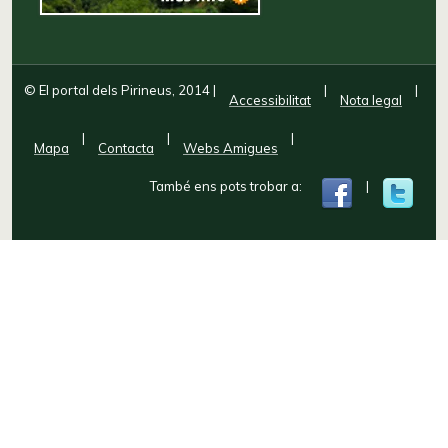
© El portal dels Pirineus, 2014
|
|
|
Accessibilitat
Nota legal
|
|
|
Mapa
Contacta
Webs Amigues
També ens pots trobar a:
|