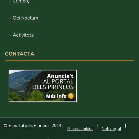
+ Comerç
+ Oci Nocturn
+ Activitats
CONTACTA
© El portal dels Pirineus, 2014
|
|
|
Accessibilitat
Nota legal