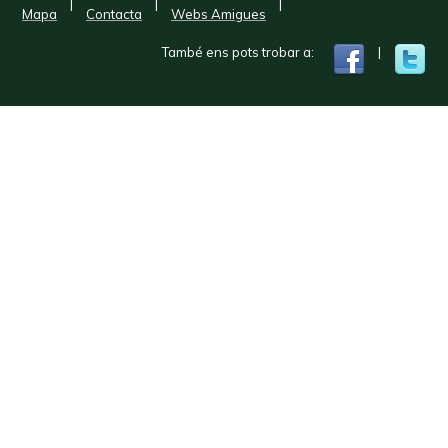
|
|
|
Mapa
Contacta
Webs Amigues
També ens pots trobar a:
|