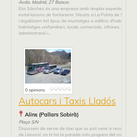
Avda. Madrid, 27 Baixos
Eloi Sánchez és una empresa amb àmplia experiència en
instal·lacions de fontaneria. Situats a La Pobla de Segur 
i legalitzem tot tipus de muntatges a edificis d'habitatges,
habitatges unifamiliars, locals comercials, oficines, hostaler
administració i...
0 opinions
Autocars i Taxis Lladós
Alins (Pallars Sobirà)
Plaça S/N
Disposem de servei de taxi que us pot venir a recollir, o b
de Llavorsí, on hi ha la parada més propera del cotxe de lí