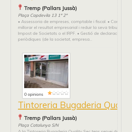
Tremp (Pallars Jussà)
Plaça Capdevila 13 1º 2º
• Assessoria de empreses, comptable i fiscal. • Comptabili
millorar el resultat empresarial i reduir la seva tributació pe
Impost de Societats o el IRPF. • Gestió de declaracions fis
periòdiques (de la societat, empresa...
0 opinions
Tintoreria Bugaderia Qualit
Tremp (Pallars Jussà)
Plaça Catalunya S/N
A la Tintoreria Bugaderia Quality Sec tens servei de tintore