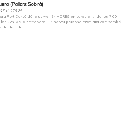
uera (Pallars Sobirà)
0 P.K. 278,25
era Port Cantó dóna servei 24 HORES en carburant i de les 7:00h.
 les 22h. de la nit trobareu un servei personalitzat, així com també
s de Bar i de...