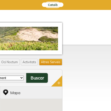
Català
Oci Nocturn
Activitats
Altres Serveis
Mapa