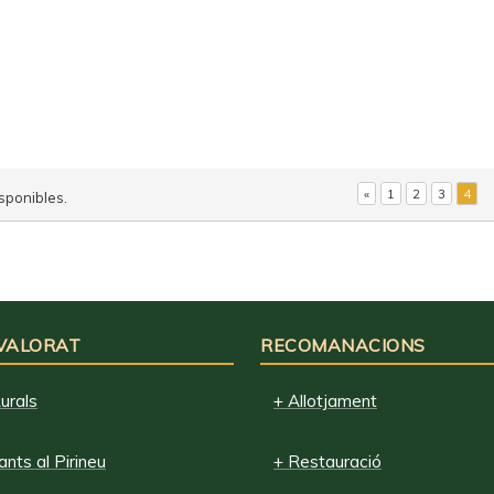
«
1
2
3
4
sponibles.
 VALORAT
RECOMANACIONS
urals
+ Allotjament
nts al Pirineu
+ Restauració