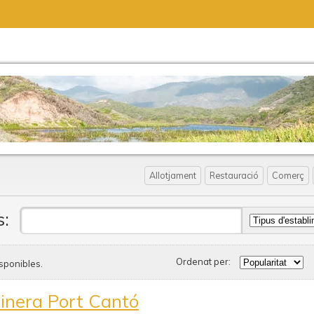
Allotjament
Restauració
Comerç
s:
Ordenat per:
sponibles.
inera Port Cantó