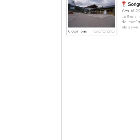
Sorig
Crta. N-26
La Benzin
del matí a
els servei
0 opinions