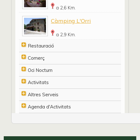
a 2,6 Km.
Càmping L'Orri
a 2,9 Km.
Restauració
Comerç
Oci Nocturn
Activitats
Altres Serveis
Agenda d'Activitats