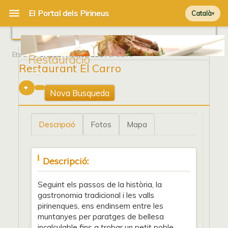
Català
Ets a
Portada
/
Restauració
/ El Carro
Restauració
Restaurant El Carro
13
Nova Busqueda
Descripció
Fotos
Mapa
Descripció:
Seguint els passos de la història, la
gastronomia tradicional i les valls
pirinenques, ens endinsem entre les
muntanyes per paratges de bellesa
incalculable fins a trobar un petit poble