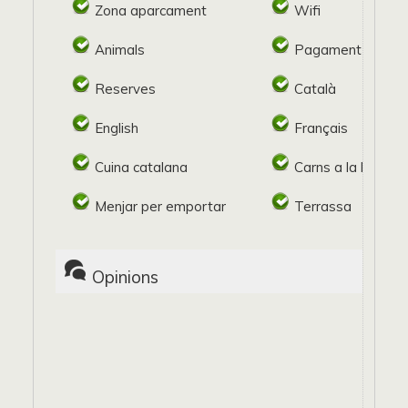
Zona aparcament
Wifi
Animals
Pagament target
Reserves
Català
English
Français
Cuina catalana
Carns a la brasa
Menjar per emportar
Terrassa
Opinions