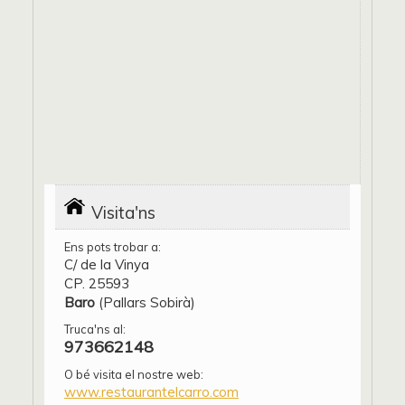
Visita'ns
Ens pots trobar a:
C/ de la Vinya
CP. 25593
Baro
(Pallars Sobirà)
Truca'ns al:
973662148
O bé visita el nostre web:
www.restaurantelcarro.com