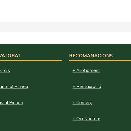
 VALORAT
RECOMANACIONS
urals
+ Allotjament
nts al Pirineu
+ Restauració
 al Pirineu
+ Comerç
+ Oci Nocturn