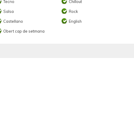
Tecno
Chillout
Salsa
Rock
Castellano
English
Obert cap de setmana