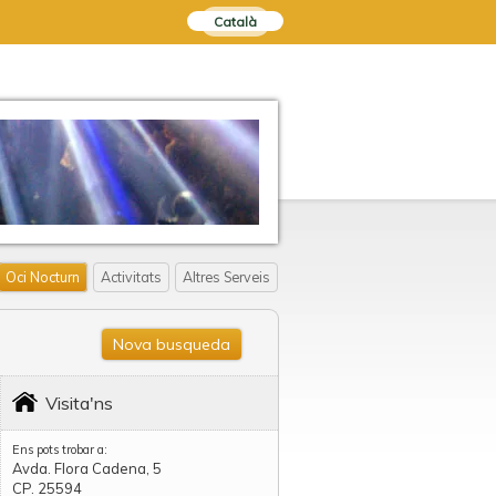
Català
Oci Nocturn
Activitats
Altres Serveis
Nova busqueda
Visita'ns
Ens pots trobar a:
Avda. Flora Cadena, 5
CP. 25594