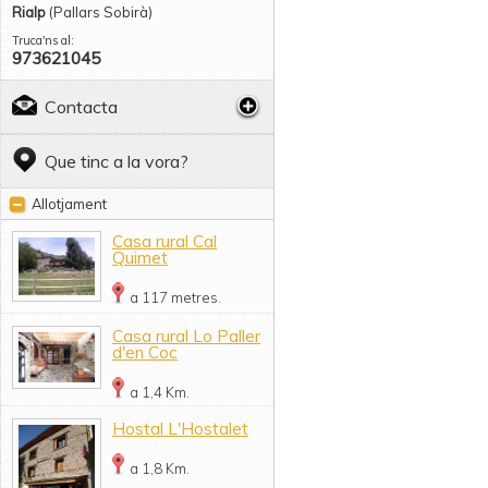
Rialp
(Pallars Sobirà)
Truca'ns al:
973621045
Contacta
Que tinc a la vora?
Allotjament
Casa rural Cal
Quimet
a 117 metres.
Casa rural Lo Paller
d'en Coc
a 1,4 Km.
Hostal L'Hostalet
a 1,8 Km.