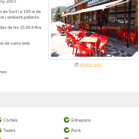
any 2003.
m de Sort i a 100 m de
iar i ambient pallarès.
des de les 15:00 h fins
rvei de cuina amb
4 fotos més
ones
Còctels
Entrepans
Taules
Rock