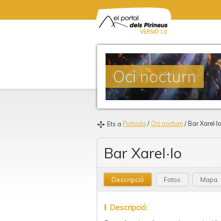
Oci nocturn
Portada
/
Oci nocturn
/ Bar Xarel·l
Ets a
Bar Xarel·lo
Descripció
Fotos
Mapa
Descripció: