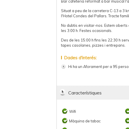
Bar cafeteria reformat a bar musical l'
Situat a peu de la carretera C-13 a 3 k
l'Hotel Condes del Pallars. Tracte famil
No dubtis en visitar-nos. Estem oberts 
les 3:00 h. Festes ocasionals.
Des de les 15:00 h fins les 22:30 h se
tapes casolanes, pizzes i entrepans.
Dades d'interés:
Hi ha un Aforament per a 95 pers
Característiques
Wifi
Màquina de tabac