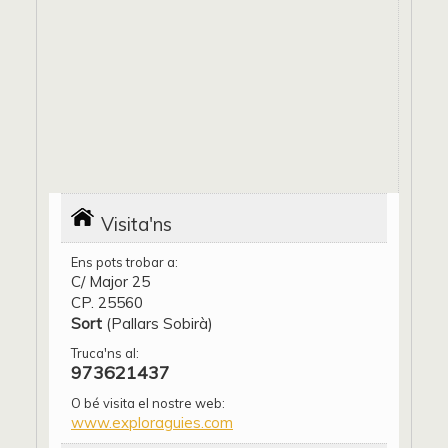
Visita'ns
Ens pots trobar a:
C/ Major 25
CP. 25560
Sort
(Pallars Sobirà)
Truca'ns al:
973621437
O bé visita el nostre web:
www.exploraguies.com