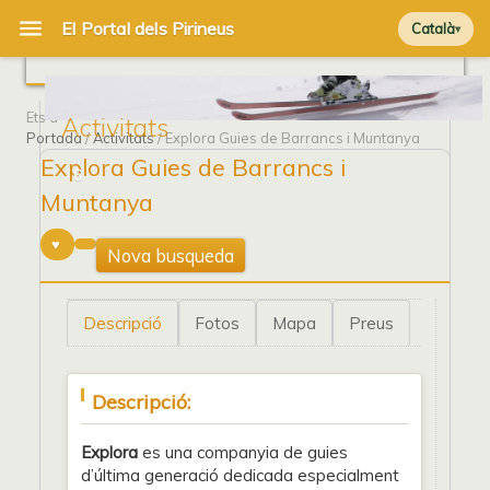
Català
Ets a
Activitats
Portada
/
Activitats
/ Explora Guies de Barrancs i Muntanya
Explora Guies de Barrancs i
6
Muntanya
Nova busqueda
Descripció
Fotos
Mapa
Preus
Descripció:
Explora
es una companyia de guies
d’última generació dedicada especialment