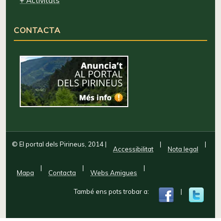
+ Activitats
CONTACTA
© El portal dels Pirineus, 2014
|
|
|
Accessibilitat
Nota legal
|
|
|
Mapa
Contacta
Webs Amigues
També ens pots trobar a:
|