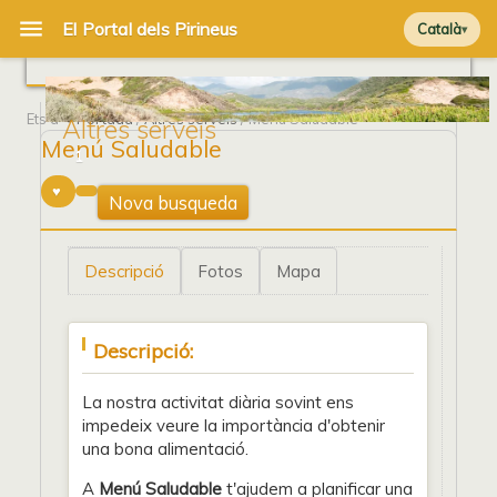
Català
Ets a
Portada
/
Altres serveis
/ Menú Saludable
Altres serveis
Menú Saludable
1
Nova busqueda
Descripció
Fotos
Mapa
Descripció:
La nostra activitat diària sovint ens
impedeix veure la importància d'obtenir
una bona alimentació.
A
Menú Saludable
t'ajudem a planificar una