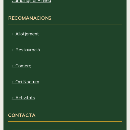
Campings al Pirineu
RECOMANACIONS
+ Allotjament
+ Restauració
+ Comerç
+ Oci Nocturn
+ Activitats
CONTACTA