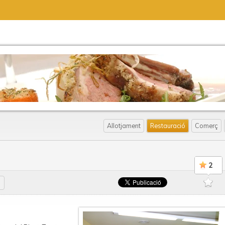
Allotjament
Restauració
Comerç
2