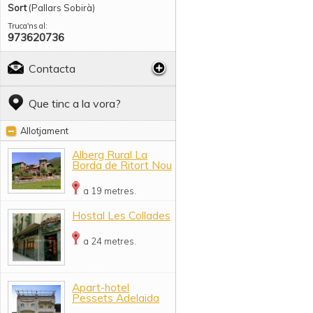
Sort
(Pallars Sobirà)
Truca'ns al:
973620736
Contacta
Que tinc a la vora?
Allotjament
Alberg Rural La
Borda de Ritort Nou
a 19 metres.
Hostal Les Collades
a 24 metres.
Apart-hotel
Pessets Adelaida