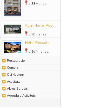
a 33 metres.
Apart-hotel Pey
a 90 metres.
Hotel Pessets
a 167 metres.
Restauració
Comerç
Oci Nocturn
Activitats
Altres Serveis
Agenda d'Activitats