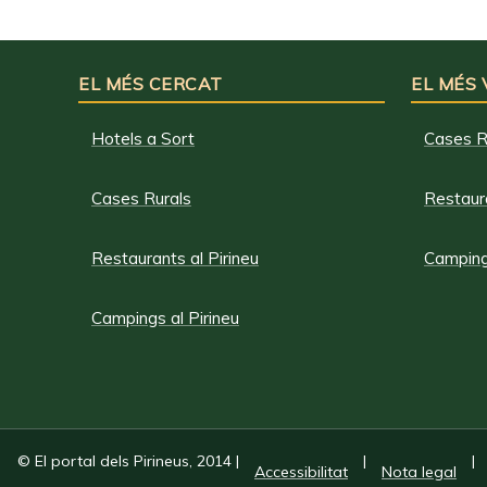
EL MÉS CERCAT
EL MÉS
Hotels a Sort
Cases R
Cases Rurals
Restaura
Restaurants al Pirineu
Campings
Campings al Pirineu
© El portal dels Pirineus, 2014
|
|
|
Accessibilitat
Nota legal