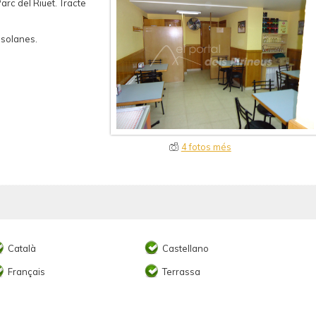
Parc del Riuet. Tracte
asolanes.
4 fotos més
Català
Castellano
Français
Terrassa