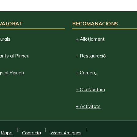
 VALORAT
RECOMANACIONS
urals
+ Allotjament
nts al Pirineu
+ Restauració
 al Pirineu
+ Comerç
+ Oci Nocturn
+ Activitats
|
|
|
Mapa
Contacta
Webs Amigues