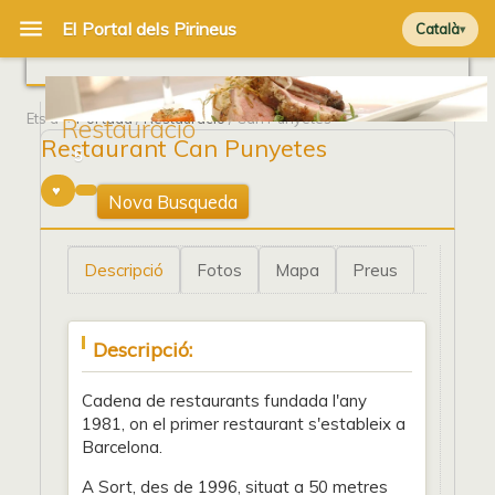
Català
Ets a
Portada
/
Restauració
/ Can Punyetes
Restauració
Restaurant Can Punyetes
5
Nova Busqueda
Descripció
Fotos
Mapa
Preus
Descripció:
Cadena de restaurants fundada l'any
1981, on el primer restaurant s'estableix a
Barcelona.
A Sort, des de 1996, situat a 50 metres