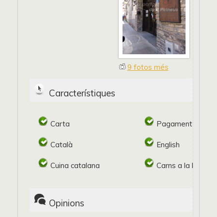
9 fotos més
Característiques
Carta
Pagament target
Català
English
Cuina catalana
Carns a la brasa
Opinions