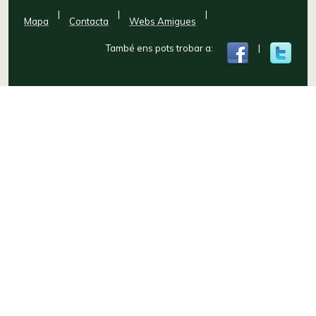
|
|
|
Mapa
Contacta
Webs Amigues
També ens pots trobar a:
|