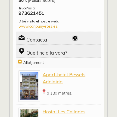
Sort
(Pallars Sobirà)
Truca'ns al:
973621451
O bé visita el nostre web:
www.canpunyetes.es
Contacta
Que tinc a la vora?
Allotjament
Apart-hotel Pessets
Adelaida
a 180 metres.
Hostal Les Collades