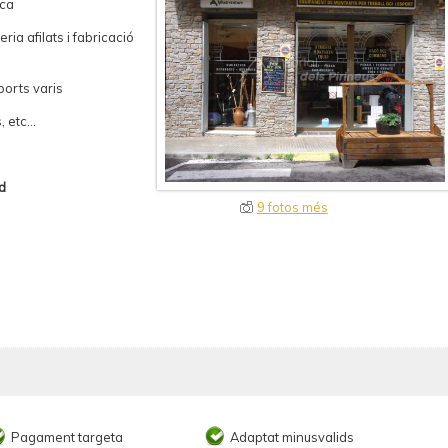
sca
ria afilats i fabricació
ports varis
 etc...
nd
9 fotos més
Pagament targeta
Adaptat minusvalids