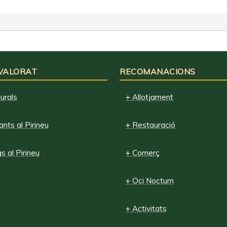
 VALORAT
RECOMANACIONS
urals
+ Allotjament
nts al Pirineu
+ Restauració
 al Pirineu
+ Comerç
+ Oci Nocturn
+ Activitats