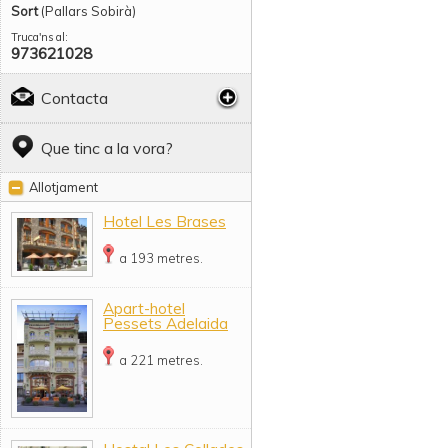
Sort
(Pallars Sobirà)
Truca'ns al:
973621028
Contacta
Que tinc a la vora?
Allotjament
Hotel Les Brases
a 193 metres.
Apart-hotel
Pessets Adelaida
a 221 metres.