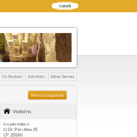
Català
Oci Nocturn
Activitats
Altres Serveis
Nova busqueda
Visita'ns
Ens pots trobar a:
C/ Dr. Pol i Aleu 25
CP. 25560