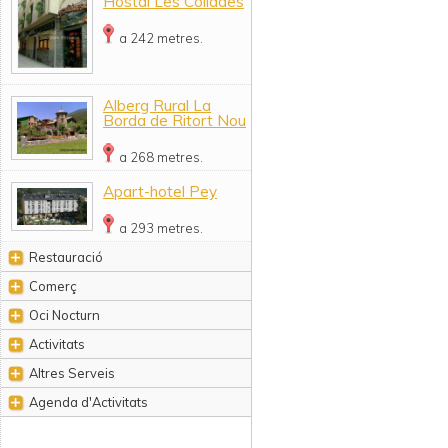
Hostal Les Collades
a 242 metres.
Alberg Rural La
Borda de Ritort Nou
a 268 metres.
Apart-hotel Pey
a 293 metres.
Restauració
Comerç
Oci Nocturn
Activitats
Altres Serveis
Agenda d'Activitats