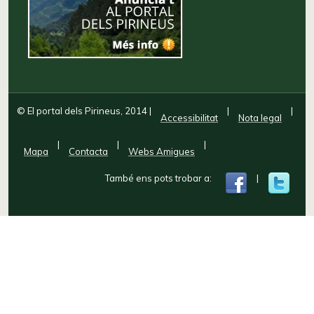
© El portal dels Pirineus, 2014
|
|
|
Accessibilitat
Nota legal
|
|
|
Mapa
Contacta
Webs Amigues
També ens pots trobar a:
|