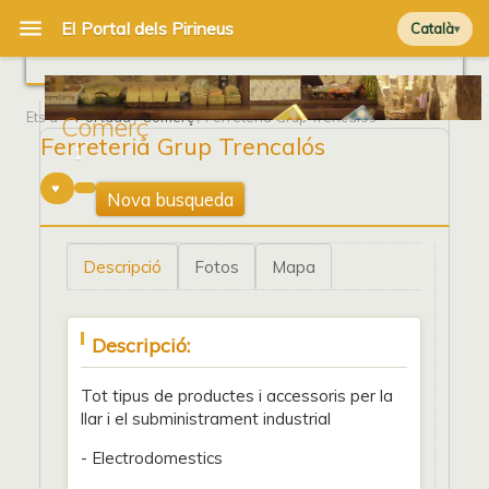
Català
Ets a
Portada
/
Comerç
/ Ferreteria Grup Trencalós
Comerç
Ferreteria Grup Trencalós
1
Nova busqueda
Descripció
Fotos
Mapa
Descripció:
Tot tipus de productes i accessoris per la
llar i el subministrament industrial
- Electrodomestics