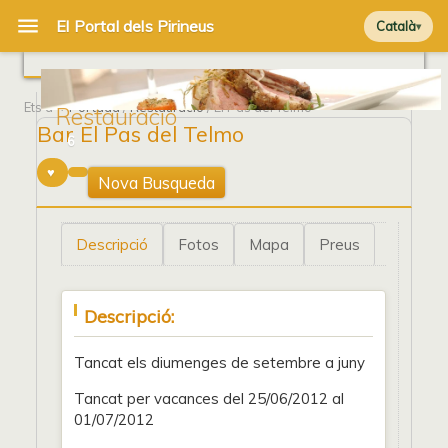
Català
Ets a
Portada
/
Restauració
/ El Pas del Telmo
Restauració
Bar El Pas del Telmo
6
Nova Busqueda
Descripció
Fotos
Mapa
Preus
Descripció:
Tancat els diumenges de setembre a juny
Tancat per vacances del 25/06/2012 al
01/07/2012