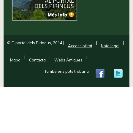
© El portal dels Pirineus, 2014
|
|
|
Accessibilitat
Nota legal
|
|
|
Mapa
Contacta
Webs Amigues
També ens pots trobar a:
|