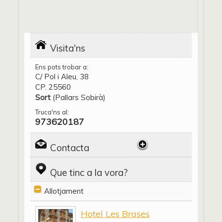
Visita'ns
Ens pots trobar a:
C/ Pol i Aleu, 38
CP. 25560
Sort
(Pallars Sobirà)
Truca'ns al:
973620187
Contacta
Que tinc a la vora?
Allotjament
Hotel Les Brases