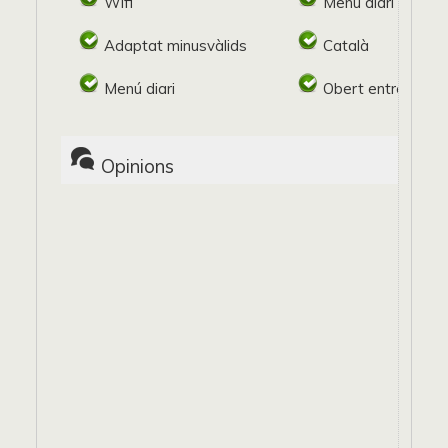
Wifi
Menú diari
Adaptat minusvàlids
Català
Menú diari
Obert entre setm
Opinions