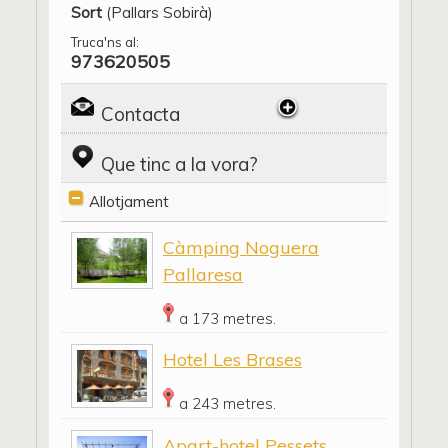
Sort
(Pallars Sobirà)
Truca'ns al:
973620505
Contacta
Que tinc a la vora?
Allotjament
Càmping Noguera
Pallaresa
a 173 metres.
Hotel Les Brases
a 243 metres.
Apart-hotel Pessets