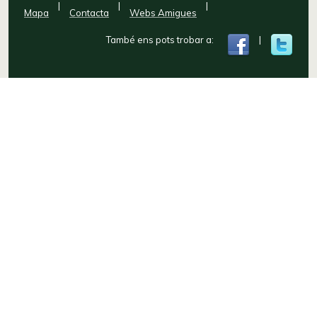
|
|
|
Mapa
Contacta
Webs Amigues
També ens pots trobar a:
|